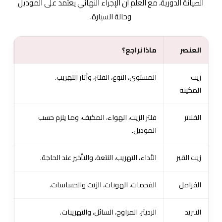
الصيانة الدورية، مع العلم أن الإجراء النهائي يعتمد على الموديل
وحالة السيارة.
العنصر
ماذا نراجع؟
لم
زيت
المستوى، النوع، الفلتر، وآثار التهريب.
يحا
المكينة
الفلاتر
فلتر الزيت، الهواء، المكيف، وما يلزم حسب
تؤث
الموديل.
الو
زيت القير
الأداء، التهريب، النتعة، والتأخير عند الحاجة.
يسا
الفرامل
الفحمات، الهوبات، الزيت والحساسات.
مرت
التبريد
الرديتر، المراوح، السائل، والتهريبات.
يقل