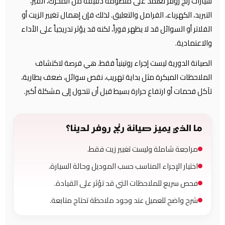
سيارات رنج روفر تعتمد على منظومة دقيقة من المحرك، القير،
التبريد، الكهرباء، الفرامل والتعليق. لذلك فإن إهمال تغيير الزيت أو
الفلاتر أو السوائل قد لا يظهر فوراً، لكنه قد يؤثر تدريجياً على الأداء
والاعتمادية.
الصيانة الدورية ليست إجراء روتينياً فقط. هي فرصة لاكتشاف
الملاحظات المبكرة مثل بداية تهريب، نقص سوائل، ضعف بطارية،
تآكل فحمات أو ارتفاع حرارة بسيط قبل أن تتحول إلى مشكلة أكبر.
ما الذي يميز صيانة رنج روفر لدينا؟
مراجعة شاملة وليست تغيير زيت فقط.
اختيار الإجراء المناسب حسب الموديل وحالة السيارة.
فحص سريع للملاحظات التي قد تؤثر على القيادة.
شرح واضح للعميل عند وجود ملاحظة تحتاج متابعة.