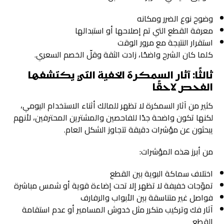
وضوح نوع الضرر ومكانه
معرفة القطع التي تم إصلاحها أو استبدالها
استقرار النتيجة مع مرور الوقت
كلما كان الشرح واضحًا، زادت الثقة وقلّ الخصم السعري.
ثالثًا: آثار السمكرة الخفية التي يكتشفها
الفحص لاحقًا
كثير من آثار السمكرة لا تظهر للمالك أثناء الاستخدام اليومي،
لكنها تكون واضحة جدًا للفاحصين والمشترين المحترفين، لأنهم
يبحثون عن مؤشرات دقيقة تتجاوز الشكل العام.
من أبرز هذه المؤشرات:
اختلاف سماكة البوية بين القطع
تموّجات خفيفة لا تظهر إلا تحت إضاءة قوية أو شمس مباشرة
فواصل غير متناسقة بين الأبواب والرفارف
آثار فك وتركيب متكرر مثل خدوش المسامير أو عدم استقامة
القطع