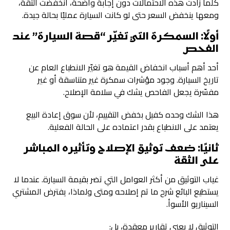
كلما زادت هذه الاحتمالات دون إجابة واضحة، انخفضت الثقة،
ومعها ينخفض السعر حتى لو كانت السيارة عمليًا بحالة جيدة.
أولًا: السمكرة التي تغيّر “قصة السيارة” عند
الفحص
أحد أهم أسباب انخفاض القيمة هو تغيّر الانطباع العام عن
تاريخ السيارة. وجود مؤشرات سمكرة غير متناسقة أو غير
مفسّرة يجعل الفاحص يشك في سلامة الإصلاح.
هذا الشك وحده كفيل بخفض التقييم، لأن سوق إعادة البيع
يعتمد على الانطباع بقدر اعتماده على الحالة الفعلية.
ثانيًا: ضعف توثيق الإصلاح وتأثيره المباشر
على الثقة
غياب التوثيق من أكثر العوامل التي تضر بقيمة السيارة. عندما لا
يستطيع البائع شرح ما تم إصلاحه ومتى ولماذا، يفترض المشتري
السيناريو الأسوأ.
التوثيق لا يعني تقارير معقدة، بل: