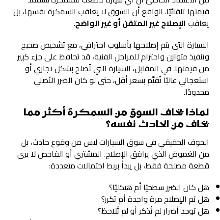
قيمتها تلقائيًا. الواقع أن السوق لا يعاقب السمكرة نفسها، بل
يعاقب
الإصلاح غير المتقن أو غير الواضح
.
السيارة التي يتم إصلاحها بأسلوب احترافي، مع تشخيص صحيح
وتنفيذ متوازن واحترام للمراحل الفنية، قد تحافظ على جزء كبير
من قيمتها. في المقابل، السيارة التي تُصلح بشكل تجاري أو
استعجالي غالبًا تُقيَّم بسعر أقل، حتى لو كان الضرر الأصلي
محدودًا.
لماذا يخاف السوق من السمكرة أكثر مما
يخاف من الحادث نفسه؟
الخوف الحقيقي في سوق السيارات ليس من وقوع حادث، بل
من الغموض الذي يرافق الإصلاح. المشتري أو الفاحص لا يرى
قطعة مصلحة فقط، بل يبدأ بربط احتمالات متعددة:
هل كان الضرر سطحيًا أم هيكليًا؟
هل تم الإصلاح مرة واحدة أم تكرر؟
هل توجد أضرار لم تُذكر أو لم تُلاحظ؟