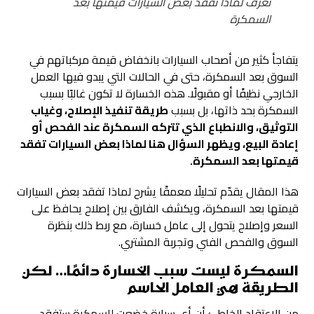
تعرف لماذا تفقد بعض السيارات قيمتها بعد
السمكرة
يتفاجأ كثير من أصحاب السيارات بانخفاض قيمة مركباتهم في
السوق بعد السمكرة، حتى في الحالات التي يبدو فيها العمل
الخارجي نظيفًا أو مقبولًا. هذه الخسارة لا تكون غالبًا بسبب
السمكرة بحد ذاتها، بل بسبب
طريقة تنفيذ الإصلاح، وغياب
التوثيق، والانطباع الذي تتركه السمكرة عند الفحص أو
إعادة البيع، ويظهر السؤال هنا
لماذا بعض السيارات تفقد
قيمتها بعد السمكرة
.
هذا المقال يقدّم تحليلًا معمقًا يشرح لماذا تفقد بعض السيارات
قيمتها بعد السمكرة، ويكشف الفارق بين إصلاح يحافظ على
السعر وإصلاح يتحول إلى عامل خسارة، مع ربط ذلك بنظرة
السوق والفحص الفني وتجربة المشتري.
السمكرة ليست سبب الخسارة دائمًا… لكن
الطريقة هي العامل الحاسم
من الاعتقاد الخاطئ أن أي سيارة خضعت للسمكرة ستفقد