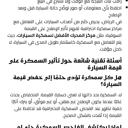
راقب ثبات النتيجة مع الوقت ولا تتسرع في البيع
احتفظ بأي معلومات أو صور توضّح حالة السيارة قبل وبعد
الإصلاح
في الرياض، يحرص كثير من أصحاب السيارات على التعامل مع
مراكز سمكرة احترافية تفهم تأثير الإصلاح على القيمة
السوقية، مثل
مركز المحرك الأفضل لسمكرة السيارات
، حيث
يتم التعامل مع السمكرة كاستثمار طويل المدى في السيارة، لا
كحل مؤقت.
أسئلة تقنية شائعة حول تأثير السمكرة على
قيمة السيارة
هل كل سمكرة تؤدي حتمًا إلى خفض قيمة
السيارة؟
لا، السمكرة بحد ذاتها لا تعني خسارة القيمة. الانخفاض يحدث
غالبًا عندما يكون الإصلاح غير متقن، أو غير موثّق، أو يترك آثارًا
خفية تظهر عند الفحص. السمكرة الاحترافية قد تحافظ على
القيمة إذا نُفذت بالشكل الصحيح.
لماذا يكتشف الفاحص السمكرة حتى لو