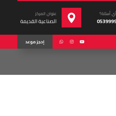
ي أسئلة؟
عنوان المركز
053999
الصناعية القديمة
إحجز موعد