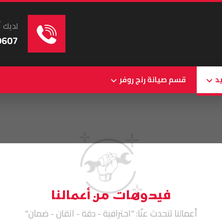
لديك أ
9607
د
قسم صيانة رنج روفر
فيدوهات من أعمالنا
أعمالنا تتحدث عنّا: "احترافية - دقة - اتقان - ضمان"