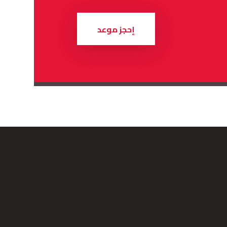
إحجز موعد