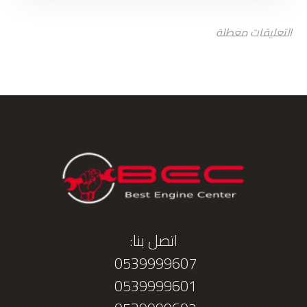
التعليقات معطلة
اتصل بنا:
0539999607
0539999601