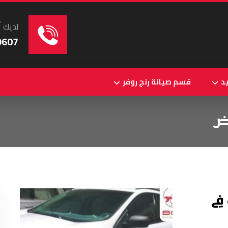
لديك أ
9607
د
قسم صيانة رنج روفر
ض
في