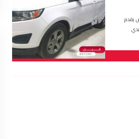
ض يقدم
يدي