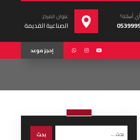
ي أسئلة؟
عنوان المركز
053999
الصناعية القديمة
إحجز موعد