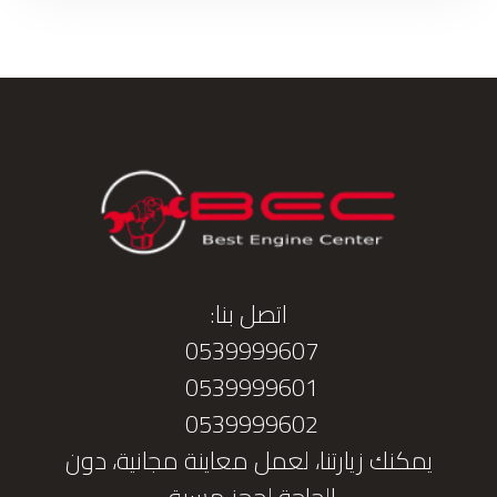
اتصل بنا:
0539999607
0539999601
0539999602
يمكنك زيارتنا، لعمل معاينة مجانية، دون
الحاجة لحجز مسبق