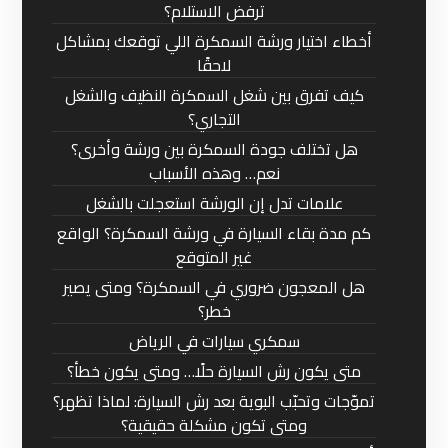
ترفض الاستلام؟
أخطاء اختيار ورشة السمكرة اللي توقعك بمشاكل
لاحقًا
كيف تفرق بين شغل السمكرة النظيف والشغل
التجاري؟
هل تختلف جودة السمكرة بين ورشة وأخرى؟
نعم… وهذه الأسباب
علامات تدل إن الورشة استعجلت بالشغل
كم مدة بقاء السيارة في ورشة السمكرة؟ الواقع
غير المتوقع
هل المعجون ضروري في السمكرة؟ ومتى يصير
خطر؟
سمكري سيارات في الرياض
متى يكون رش السيارة حلًا… ومتى يكون خطأ؟
تموّجات وتحبّب البوية بعد رش السيارة: لماذا تظهر؟
ومتى تكون مشكلة حقيقية؟