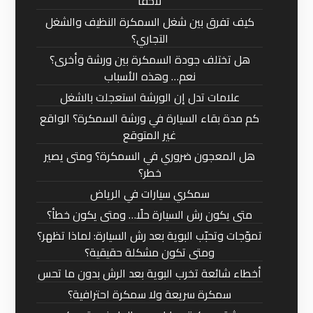
لاحقًا
كيف تفرق بين شغل السمكرة النظيف والشغل
التجاري؟
هل تختلف جودة السمكرة بين ورشة وأخرى؟
نعم… وهذه الأسباب
علامات تدل إن الورشة استعجلت بالشغل
كم مدة بقاء السيارة في ورشة السمكرة؟ الواقع
غير المتوقع
هل المعجون ضروري في السمكرة؟ ومتى يصير
خطر؟
سمكري سيارات في الرياض
متى يكون رش السيارة حلًا… ومتى يكون خطأ؟
تموّجات وتحبّب البوية بعد رش السيارة: لماذا تظهر؟
ومتى تكون مشكلة حقيقية؟
أخطاء شائعة تخرب البوية بعد الرش بدون ما تحس
سمكرة سريعة ولا سمكرة احترافية؟