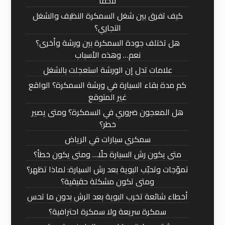
لاحقًا
كيف تفرق بين شغل السمكرة النظيف والشغل
التجاري؟
هل تختلف جودة السمكرة بين ورشة وأخرى؟
نعم… وهذه الأسباب
علامات تدل إن الورشة استعجلت بالشغل
كم مدة بقاء السيارة في ورشة السمكرة؟ الواقع
غير المتوقع
هل المعجون ضروري في السمكرة؟ ومتى يصير
خطر؟
سمكري سيارات في الرياض
متى يكون رش السيارة حلًا… ومتى يكون خطأ؟
تموّجات وتحبّب البوية بعد رش السيارة: لماذا تظهر؟
ومتى تكون مشكلة حقيقية؟
أخطاء شائعة تخرب البوية بعد الرش بدون ما تحس
سمكرة سريعة ولا سمكرة احترافية؟