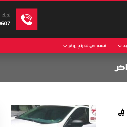
لديك أ
9607
د
قسم صيانة رنج روفر
اض
في