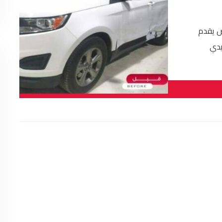
ض يقدم
يدي