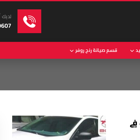
لديك أ
9607
د
قسم صيانة رنج روفر
في