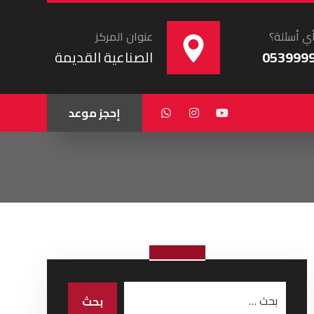
ي أسئلة؟
عنوان المركز
053999
الصناعية القديمة
إحجز موعد