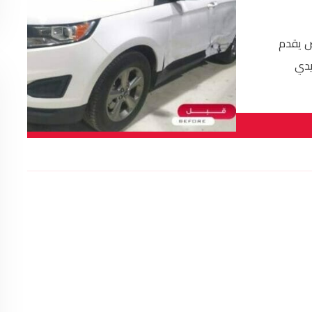
ض يقدم
يدي