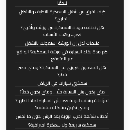
لاحقًا
كيف تفرق بين شغل السمكرة النظيف والشغل
التجاري؟
هل تختلف جودة السمكرة بين ورشة وأخرى؟
نعم… وهذه الأسباب
علامات تدل إن الورشة استعجلت بالشغل
كم مدة بقاء السيارة في ورشة السمكرة؟ الواقع
غير المتوقع
هل المعجون ضروري في السمكرة؟ ومتى يصير
خطر؟
سمكري سيارات في الرياض
متى يكون رش السيارة حلًا… ومتى يكون خطأ؟
تموّجات وتحبّب البوية بعد رش السيارة: لماذا تظهر؟
ومتى تكون مشكلة حقيقية؟
أخطاء شائعة تخرب البوية بعد الرش بدون ما تحس
سمكرة سريعة ولا سمكرة احترافية؟