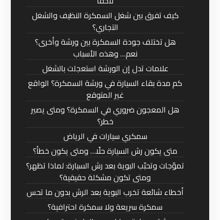
لاحقًا
كيف تفرق بين شغل السمكرة النظيف والشغل
التجاري؟
هل تختلف جودة السمكرة بين ورشة وأخرى؟
نعم… وهذه الأسباب
علامات تدل إن الورشة استعجلت بالشغل
كم مدة بقاء السيارة في ورشة السمكرة؟ الواقع
غير المتوقع
هل المعجون ضروري في السمكرة؟ ومتى يصير
خطر؟
سمكري سيارات في الرياض
متى يكون رش السيارة حلًا… ومتى يكون خطأ؟
تموّجات وتحبّب البوية بعد رش السيارة: لماذا تظهر؟
ومتى تكون مشكلة حقيقية؟
أخطاء شائعة تخرب البوية بعد الرش بدون ما تحس
سمكرة سريعة ولا سمكرة احترافية؟