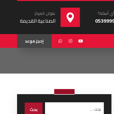
ي أسئلة؟
عنوان المركز
053999
الصناعية القديمة
إحجز موعد