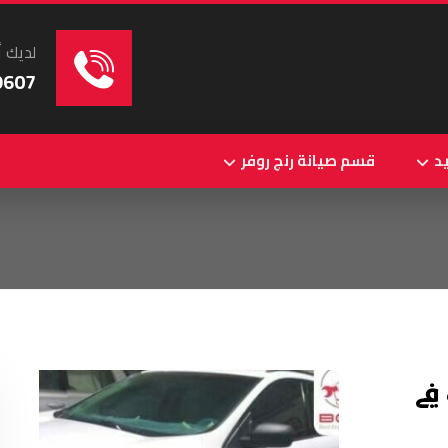
لديك أ
9607
د
قسم صيانة رنج روفر
في