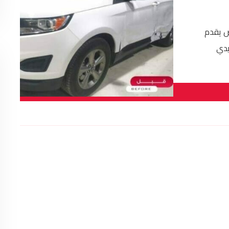
ض يقدم
يدي