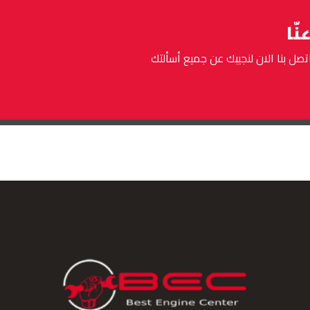
نّا
اتصل بنا الان لنجيبك عن جميع أسألتك