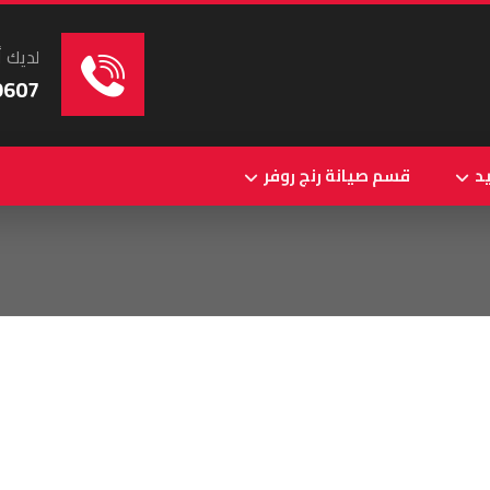
لديك أ
9607
د
قسم صيانة رنج روفر