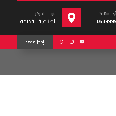
ي أسئلة؟
عنوان المركز
053999
الصناعية القديمة
إحجز موعد