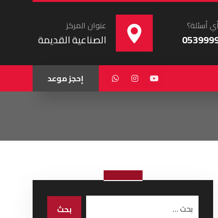
ي أسئلة؟
عنوان المركز
053999
الصناعية القديمة
إحجز موعد