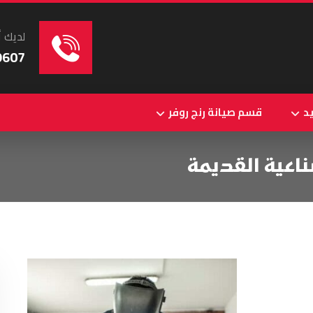
لديك أ
9607
د
قسم صيانة رنج روفر
عية القديمة