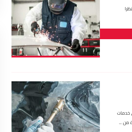
ظرا
ى خدمات
من ...