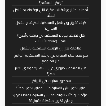
ترفض الاستلام؟
أخطاء اختيار ورشة السمكرة اللي توقعك بمشاكل
لاحقًا
كيف تفرق بين شغل السمكرة النظيف والشغل
التجاري؟
هل تختلف جودة السمكرة بين ورشة وأخرى؟
نعم… وهذه الأسباب
علامات تدل إن الورشة استعجلت بالشغل
كم مدة بقاء السيارة في ورشة السمكرة؟ الواقع
غير المتوقع
هل المعجون ضروري في السمكرة؟ ومتى يصير
خطر؟
سمكري سيارات في الرياض
متى يكون رش السيارة حلًا… ومتى يكون خطأ؟
تموّجات وتحبّب البوية بعد رش السيارة: لماذا تظهر؟
ومتى تكون مشكلة حقيقية؟