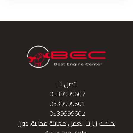
اتصل بنا:
0539999607
0539999601
0539999602
يمكنك زيارتنا، لعمل معاينة مجانية، دون
الحاجة لحجز مسبق