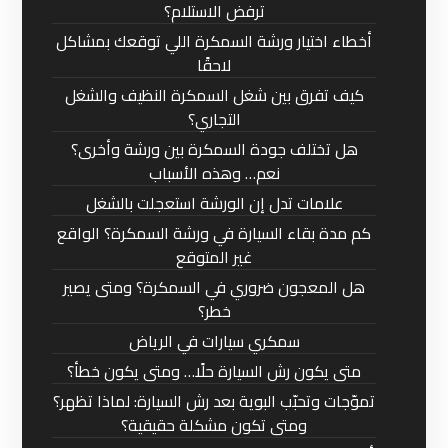
ترفض الاستلام؟
أخطاء اختيار ورشة السمكرة اللي توقعك بمشاكل
لاحقًا
كيف تفرق بين شغل السمكرة النظيف والشغل
التجاري؟
هل تختلف جودة السمكرة بين ورشة وأخرى؟
نعم… وهذه الأسباب
علامات تدل إن الورشة استعجلت بالشغل
كم مدة بقاء السيارة في ورشة السمكرة؟ الواقع
غير المتوقع
هل المعجون ضروري في السمكرة؟ ومتى يصير
خطر؟
سمكري سيارات في الرياض
متى يكون رش السيارة حلًا… ومتى يكون خطأ؟
تموّجات وتحبّب البوية بعد رش السيارة: لماذا تظهر؟
ومتى تكون مشكلة حقيقية؟