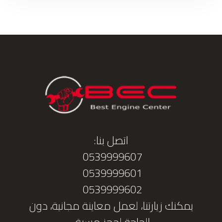
اتصل بنا:
0539999607
0539999601
0539999602
يمكنك زيارتنا، لعمل معاينة مجانية، دون
الحاجة لحجز مسبق