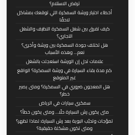
ترفض الاستلام؟
أخطاء اختيار ورشة السمكرة اللي توقعك بمشاكل
لاحقًا
كيف تفرق بين شغل السمكرة النظيف والشغل
التجاري؟
هل تختلف جودة السمكرة بين ورشة وأخرى؟
نعم… وهذه الأسباب
علامات تدل إن الورشة استعجلت بالشغل
كم مدة بقاء السيارة في ورشة السمكرة؟ الواقع
غير المتوقع
هل المعجون ضروري في السمكرة؟ ومتى يصير
خطر؟
سمكري سيارات في الرياض
متى يكون رش السيارة حلًا… ومتى يكون خطأ؟
تموّجات وتحبّب البوية بعد رش السيارة: لماذا تظهر؟
ومتى تكون مشكلة حقيقية؟