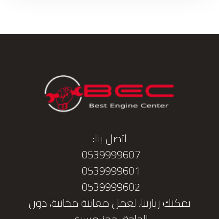
اتصل بنا:
0539999607
0539999601
0539999602
يمكنك زيارتنا، لعمل معاينة مجانية، دون
الحاجة لحجز مسبق