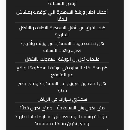
ترفض الاستلام؟
أخطاء اختيار ورشة السمكرة اللي توقعك بمشاكل
لاحقًا
كيف تفرق بين شغل السمكرة النظيف والشغل
التجاري؟
هل تختلف جودة السمكرة بين ورشة وأخرى؟
نعم… وهذه الأسباب
علامات تدل إن الورشة استعجلت بالشغل
كم مدة بقاء السيارة في ورشة السمكرة؟ الواقع
غير المتوقع
هل المعجون ضروري في السمكرة؟ ومتى يصير
خطر؟
سمكري سيارات في الرياض
متى يكون رش السيارة حلًا… ومتى يكون خطأ؟
تموّجات وتحبّب البوية بعد رش السيارة: لماذا تظهر؟
ومتى تكون مشكلة حقيقية؟