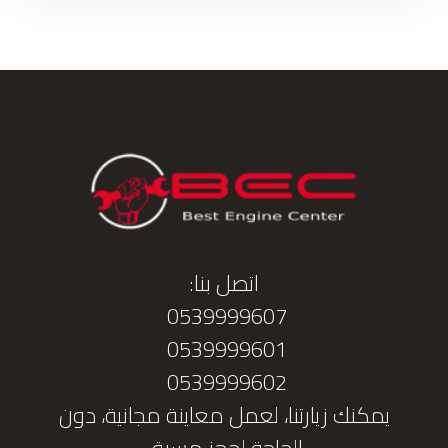
اتصل بنا:
0539999607
0539999601
0539999602
يمكنك زيارتنا، لعمل معاينة مجانية، دون
الحاجة لحجز مسبق