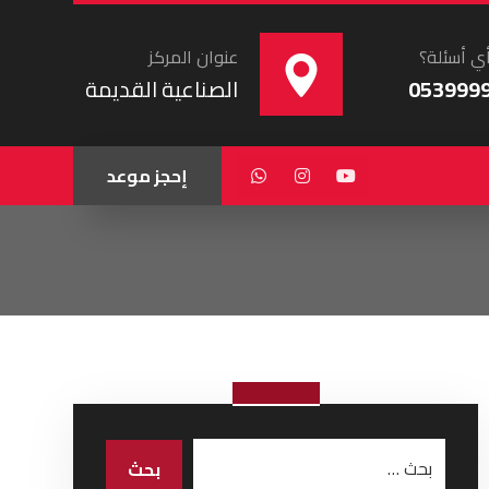
ي أسئلة؟
عنوان المركز
053999
الصناعية القديمة
إحجز موعد