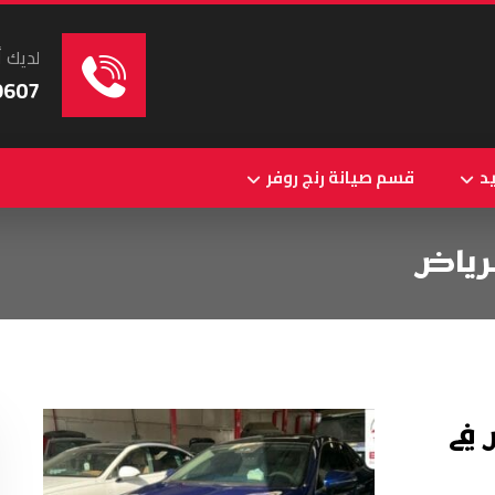
لديك أ
9607
د
قسم صيانة رنج روفر
رياض
في