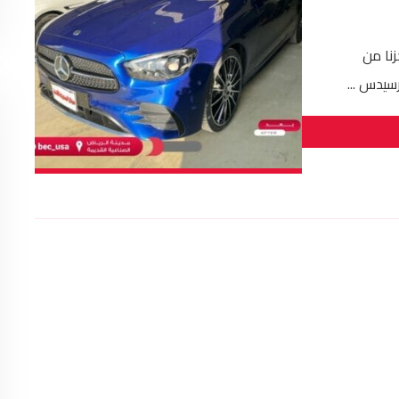
نا من
سيدس ...