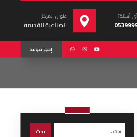
ي أسئلة؟
عنوان المركز
053999
الصناعية القديمة
إحجز موعد