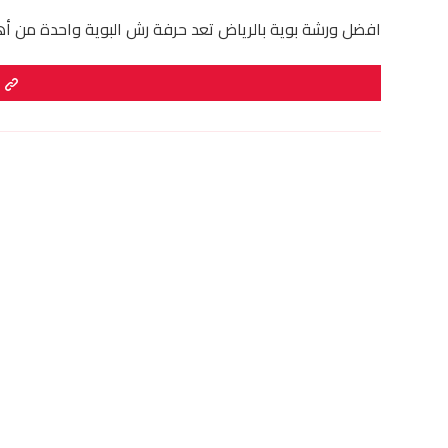
افضل ورشة بوية بالرياض تعد حرفة رش البوية واحدة من أهم الح