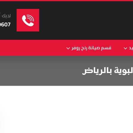
لديك أ
9607
د
قسم صيانة رنج روفر
وية بالرياض