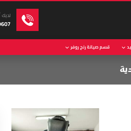
لديك أ
9607
د
قسم صيانة رنج روفر
ية