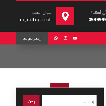
ي أسئلة؟
عنوان المركز
053999
الصناعية القديمة
إحجز موعد