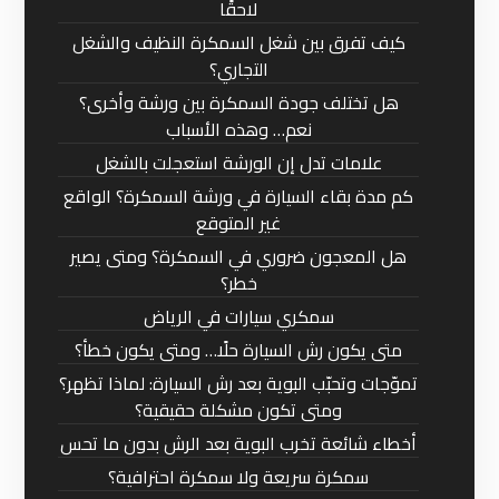
لاحقًا
كيف تفرق بين شغل السمكرة النظيف والشغل
التجاري؟
هل تختلف جودة السمكرة بين ورشة وأخرى؟
نعم… وهذه الأسباب
علامات تدل إن الورشة استعجلت بالشغل
كم مدة بقاء السيارة في ورشة السمكرة؟ الواقع
غير المتوقع
هل المعجون ضروري في السمكرة؟ ومتى يصير
خطر؟
سمكري سيارات في الرياض
متى يكون رش السيارة حلًا… ومتى يكون خطأ؟
تموّجات وتحبّب البوية بعد رش السيارة: لماذا تظهر؟
ومتى تكون مشكلة حقيقية؟
أخطاء شائعة تخرب البوية بعد الرش بدون ما تحس
سمكرة سريعة ولا سمكرة احترافية؟