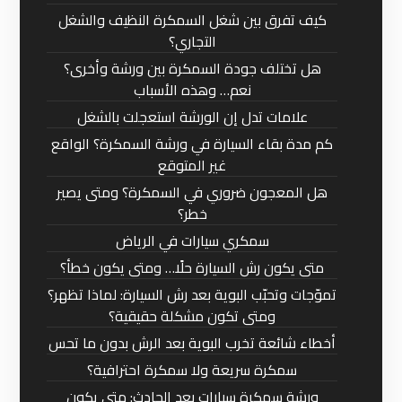
كيف تفرق بين شغل السمكرة النظيف والشغل
التجاري؟
هل تختلف جودة السمكرة بين ورشة وأخرى؟
نعم… وهذه الأسباب
علامات تدل إن الورشة استعجلت بالشغل
كم مدة بقاء السيارة في ورشة السمكرة؟ الواقع
غير المتوقع
هل المعجون ضروري في السمكرة؟ ومتى يصير
خطر؟
سمكري سيارات في الرياض
متى يكون رش السيارة حلًا… ومتى يكون خطأ؟
تموّجات وتحبّب البوية بعد رش السيارة: لماذا تظهر؟
ومتى تكون مشكلة حقيقية؟
أخطاء شائعة تخرب البوية بعد الرش بدون ما تحس
سمكرة سريعة ولا سمكرة احترافية؟
ورشة سمكرة سيارات بعد الحادث: متى يكون