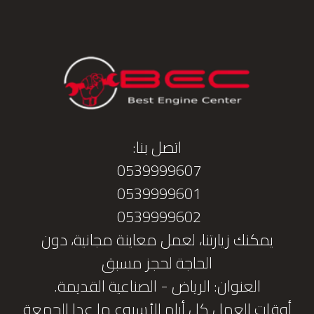
اتصل بنا:
0539999607
0539999601
0539999602
يمكنك زيارتنا، لعمل معاينة مجانية، دون
الحاجة لحجز مسبق
العنوان: الرياض - الصناعية القديمة.
أوقات العمل كل أيام الأسبوع ما عدا الجمعة