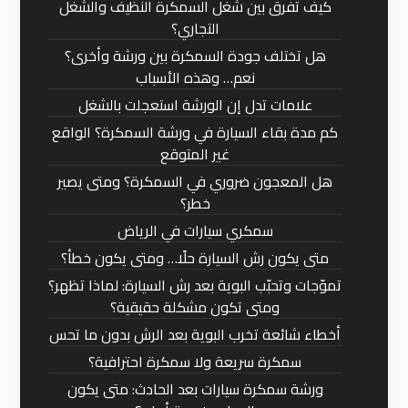
كيف تفرق بين شغل السمكرة النظيف والشغل
التجاري؟
هل تختلف جودة السمكرة بين ورشة وأخرى؟
نعم… وهذه الأسباب
علامات تدل إن الورشة استعجلت بالشغل
كم مدة بقاء السيارة في ورشة السمكرة؟ الواقع
غير المتوقع
هل المعجون ضروري في السمكرة؟ ومتى يصير
خطر؟
سمكري سيارات في الرياض
متى يكون رش السيارة حلًا… ومتى يكون خطأ؟
تموّجات وتحبّب البوية بعد رش السيارة: لماذا تظهر؟
ومتى تكون مشكلة حقيقية؟
أخطاء شائعة تخرب البوية بعد الرش بدون ما تحس
سمكرة سريعة ولا سمكرة احترافية؟
ورشة سمكرة سيارات بعد الحادث: متى يكون