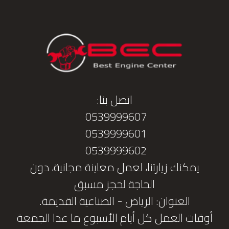
اتصل بنا:
0539999607
0539999601
0539999602
يمكنك زيارتنا، لعمل معاينة مجانية، دون
الحاجة لحجز مسبق
العنوان: الرياض - الصناعية القديمة.
أوقات العمل كل أيام الأسبوع ما عدا الجمعة