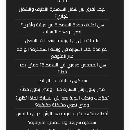
لاحقًا
كيف تفرق بين شغل السمكرة النظيف والشغل
التجاري؟
هل تختلف جودة السمكرة بين ورشة وأخرى؟
نعم… وهذه الأسباب
علامات تدل إن الورشة استعجلت بالشغل
كم مدة بقاء السيارة في ورشة السمكرة؟ الواقع
غير المتوقع
هل المعجون ضروري في السمكرة؟ ومتى يصير
خطر؟
سمكري سيارات في الرياض
متى يكون رش السيارة حلًا… ومتى يكون خطأ؟
تموّجات وتحبّب البوية بعد رش السيارة: لماذا تظهر؟
ومتى تكون مشكلة حقيقية؟
أخطاء شائعة تخرب البوية بعد الرش بدون ما تحس
سمكرة سريعة ولا سمكرة احترافية؟