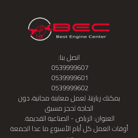
اتصل بنا:
0539999607
0539999601
0539999602
يمكنك زيارتنا، لعمل معاينة مجانية، دون
الحاجة لحجز مسبق
العنوان: الرياض - الصناعية القديمة.
أوقات العمل كل أيام الأسبوع ما عدا الجمعة