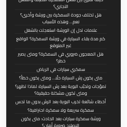
التجاري؟
هل تختلف جودة السمكرة بين ورشة وأخرى؟
نعم… وهذه الأسباب
علامات تدل إن الورشة استعجلت بالشغل
كم مدة بقاء السيارة في ورشة السمكرة؟ الواقع
غير المتوقع
هل المعجون ضروري في السمكرة؟ ومتى يصير
خطر؟
سمكري سيارات في الرياض
متى يكون رش السيارة حلًا… ومتى يكون خطأ؟
تموّجات وتحبّب البوية بعد رش السيارة: لماذا تظهر؟
ومتى تكون مشكلة حقيقية؟
أخطاء شائعة تخرب البوية بعد الرش بدون ما تحس
سمكرة سريعة ولا سمكرة احترافية؟
ورشة سمكرة سيارات بعد الحادث: متى يكون
الإصلاح ضرورة أمان؟