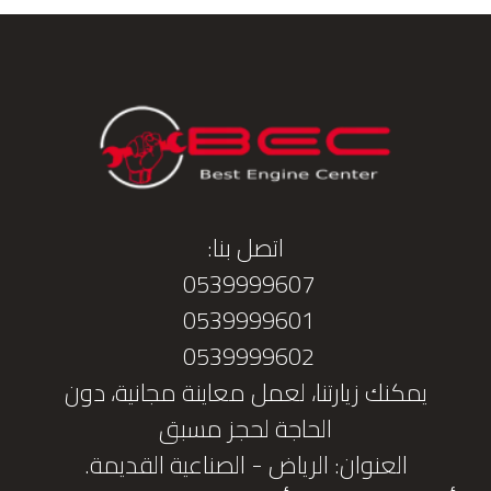
اتصل بنا:
0539999607
0539999601
0539999602
يمكنك زيارتنا، لعمل معاينة مجانية، دون
الحاجة لحجز مسبق
العنوان: الرياض - الصناعية القديمة.