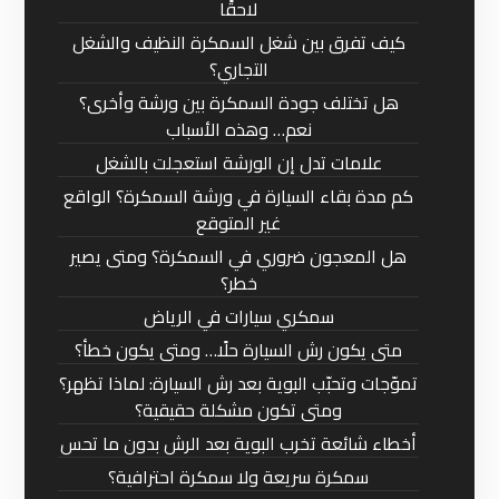
لاحقًا
كيف تفرق بين شغل السمكرة النظيف والشغل
التجاري؟
هل تختلف جودة السمكرة بين ورشة وأخرى؟
نعم… وهذه الأسباب
علامات تدل إن الورشة استعجلت بالشغل
كم مدة بقاء السيارة في ورشة السمكرة؟ الواقع
غير المتوقع
هل المعجون ضروري في السمكرة؟ ومتى يصير
خطر؟
سمكري سيارات في الرياض
متى يكون رش السيارة حلًا… ومتى يكون خطأ؟
تموّجات وتحبّب البوية بعد رش السيارة: لماذا تظهر؟
ومتى تكون مشكلة حقيقية؟
أخطاء شائعة تخرب البوية بعد الرش بدون ما تحس
سمكرة سريعة ولا سمكرة احترافية؟