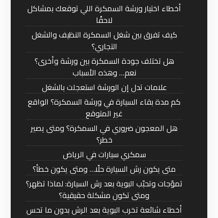
أخطاء اختيار ورشة السمكرة اللي توقعك بمشاكل
لاحقًا
كيف تفرق بين شغل السمكرة النظيف والشغل
التجاري؟
هل تختلف جودة السمكرة بين ورشة وأخرى؟
نعم… وهذه الأسباب
علامات تدل إن الورشة استعجلت بالشغل
كم مدة بقاء السيارة في ورشة السمكرة؟ الواقع
غير المتوقع
هل المعجون ضروري في السمكرة؟ ومتى يصير
خطر؟
سمكري سيارات في الرياض
متى يكون رش السيارة حلًا… ومتى يكون خطأ؟
تموّجات وتحبّب البوية بعد رش السيارة: لماذا تظهر؟
ومتى تكون مشكلة حقيقية؟
أخطاء شائعة تخرب البوية بعد الرش بدون ما تحس