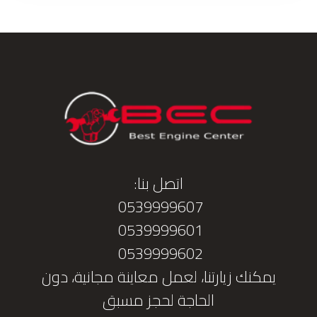
اتصل بنا:
0539999607
0539999601
0539999602
يمكنك زيارتنا، لعمل معاينة مجانية، دون
الحاجة لحجز مسبق