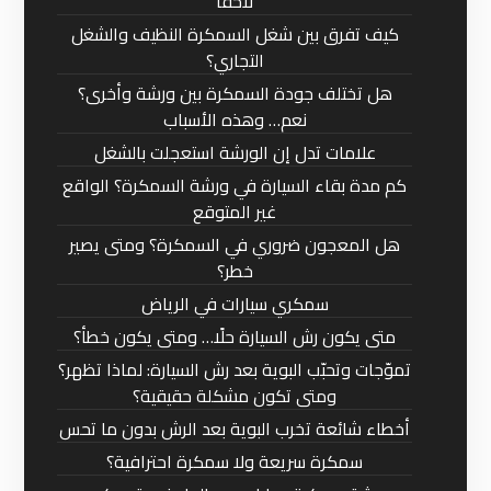
لاحقًا
كيف تفرق بين شغل السمكرة النظيف والشغل
التجاري؟
هل تختلف جودة السمكرة بين ورشة وأخرى؟
نعم… وهذه الأسباب
علامات تدل إن الورشة استعجلت بالشغل
كم مدة بقاء السيارة في ورشة السمكرة؟ الواقع
غير المتوقع
هل المعجون ضروري في السمكرة؟ ومتى يصير
خطر؟
سمكري سيارات في الرياض
متى يكون رش السيارة حلًا… ومتى يكون خطأ؟
تموّجات وتحبّب البوية بعد رش السيارة: لماذا تظهر؟
ومتى تكون مشكلة حقيقية؟
أخطاء شائعة تخرب البوية بعد الرش بدون ما تحس
سمكرة سريعة ولا سمكرة احترافية؟