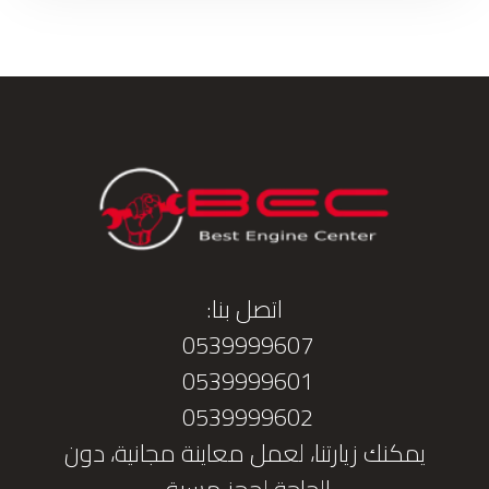
اتصل بنا:
0539999607
0539999601
0539999602
يمكنك زيارتنا، لعمل معاينة مجانية، دون
الحاجة لحجز مسبق