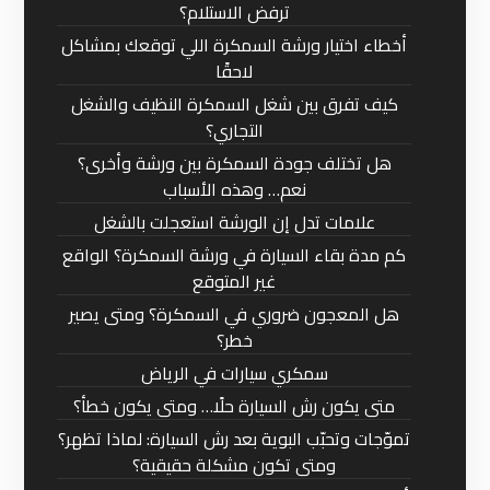
ترفض الاستلام؟
أخطاء اختيار ورشة السمكرة اللي توقعك بمشاكل
لاحقًا
كيف تفرق بين شغل السمكرة النظيف والشغل
التجاري؟
هل تختلف جودة السمكرة بين ورشة وأخرى؟
نعم… وهذه الأسباب
علامات تدل إن الورشة استعجلت بالشغل
كم مدة بقاء السيارة في ورشة السمكرة؟ الواقع
غير المتوقع
هل المعجون ضروري في السمكرة؟ ومتى يصير
خطر؟
سمكري سيارات في الرياض
متى يكون رش السيارة حلًا… ومتى يكون خطأ؟
تموّجات وتحبّب البوية بعد رش السيارة: لماذا تظهر؟
ومتى تكون مشكلة حقيقية؟