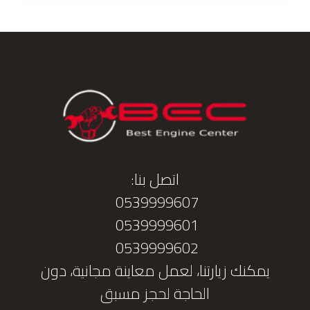
اتصل بنا:
0539999607
0539999601
0539999602
يمكنك زيارتنا، لعمل معاينة مجانية، دون
الحاجة لحجز مسبق