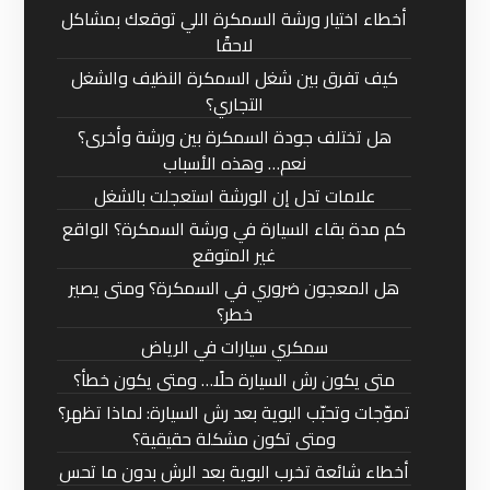
أخطاء اختيار ورشة السمكرة اللي توقعك بمشاكل
لاحقًا
كيف تفرق بين شغل السمكرة النظيف والشغل
التجاري؟
هل تختلف جودة السمكرة بين ورشة وأخرى؟
نعم… وهذه الأسباب
علامات تدل إن الورشة استعجلت بالشغل
كم مدة بقاء السيارة في ورشة السمكرة؟ الواقع
غير المتوقع
هل المعجون ضروري في السمكرة؟ ومتى يصير
خطر؟
سمكري سيارات في الرياض
متى يكون رش السيارة حلًا… ومتى يكون خطأ؟
تموّجات وتحبّب البوية بعد رش السيارة: لماذا تظهر؟
ومتى تكون مشكلة حقيقية؟
أخطاء شائعة تخرب البوية بعد الرش بدون ما تحس