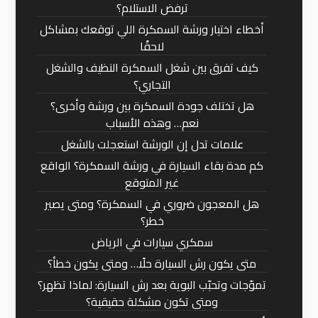
ترفض الاستلام؟
أخطاء اختيار ورشة السمكرة اللي توقعك بمشاكل
لاحقًا
كيف تفرق بين شغل السمكرة النظيف والشغل
التجاري؟
هل تختلف جودة السمكرة بين ورشة وأخرى؟
نعم… وهذه الأسباب
علامات تدل إن الورشة استعجلت بالشغل
كم مدة بقاء السيارة في ورشة السمكرة؟ الواقع
غير المتوقع
هل المعجون ضروري في السمكرة؟ ومتى يصير
خطر؟
سمكري سيارات في الرياض
متى يكون رش السيارة حلًا… ومتى يكون خطأ؟
تموّجات وتحبّب البوية بعد رش السيارة: لماذا تظهر؟
ومتى تكون مشكلة حقيقية؟