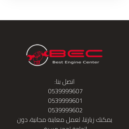
اتصل بنا:
0539999607
0539999601
0539999602
يمكنك زيارتنا، لعمل معاينة مجانية، دون
الحاجة لحجز مسبق