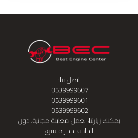
اتصل بنا:
0539999607
0539999601
0539999602
يمكنك زيارتنا، لعمل معاينة مجانية، دون
الحاجة لحجز مسبق