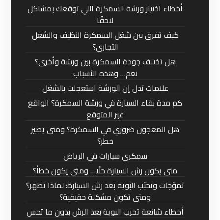
أخطاء اختيار ورشة السمكرة اللي توقعك بمشاكل
لاحقًا
كيف تفرق بين شغل السمكرة النظيف والشغل
التجاري؟
هل تختلف جودة السمكرة بين ورشة وأخرى؟
نعم… وهذه الأسباب
علامات تدل إن الورشة استعجلت بالشغل
كم مدة بقاء السيارة في ورشة السمكرة؟ الواقع
غير المتوقع
هل المعجون ضروري في السمكرة؟ ومتى يصير
خطر؟
سمكري سيارات في الرياض
متى يكون رش السيارة حلًا… ومتى يكون خطأ؟
تموّجات وتحبّب البوية بعد رش السيارة: لماذا تظهر؟
ومتى تكون مشكلة حقيقية؟
أخطاء شائعة تخرب البوية بعد الرش بدون ما تحس