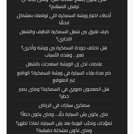
ترفض الاستلام؟
أخطاء اختيار ورشة السمكرة اللي توقعك بمشاكل
لاحقًا
كيف تفرق بين شغل السمكرة النظيف والشغل
التجاري؟
هل تختلف جودة السمكرة بين ورشة وأخرى؟
نعم… وهذه الأسباب
علامات تدل إن الورشة استعجلت بالشغل
كم مدة بقاء السيارة في ورشة السمكرة؟ الواقع
غير المتوقع
هل المعجون ضروري في السمكرة؟ ومتى يصير
خطر؟
سمكري سيارات في الرياض
متى يكون رش السيارة حلًا… ومتى يكون خطأ؟
تموّجات وتحبّب البوية بعد رش السيارة: لماذا تظهر؟
ومتى تكون مشكلة حقيقية؟