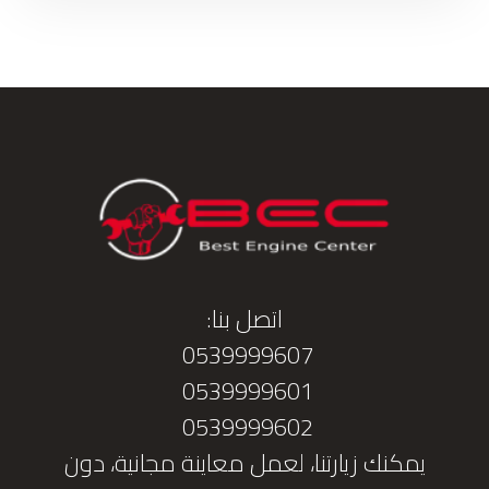
اتصل بنا:
0539999607
0539999601
0539999602
يمكنك زيارتنا، لعمل معاينة مجانية، دون