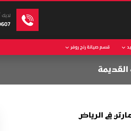
لديك أ
9607
د
قسم صيانة رنج روفر
 القديمة
رتن في الرياض