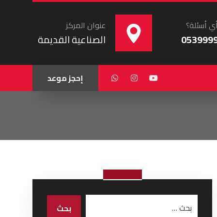
ي أسئلة؟
عنوان المركز
053999
الصناعية القديمة
إحجز موعد