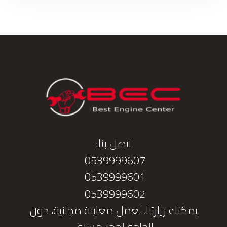
اتصل بنا:
0539999607
0539999601
0539999602
يمكنك زيارتنا، لعمل معاينة مجانية، دون
الحاجة لحجز مسبق