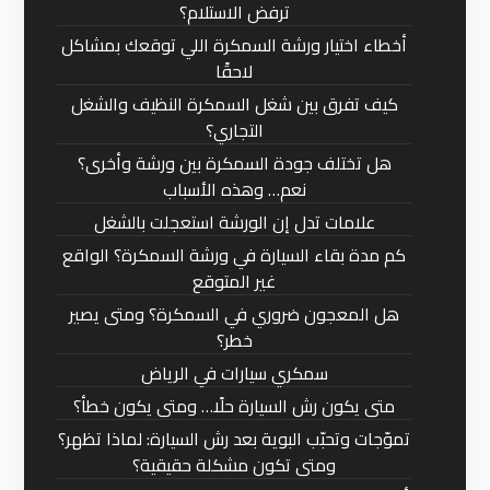
ترفض الاستلام؟
أخطاء اختيار ورشة السمكرة اللي توقعك بمشاكل
لاحقًا
كيف تفرق بين شغل السمكرة النظيف والشغل
التجاري؟
هل تختلف جودة السمكرة بين ورشة وأخرى؟
نعم… وهذه الأسباب
علامات تدل إن الورشة استعجلت بالشغل
كم مدة بقاء السيارة في ورشة السمكرة؟ الواقع
غير المتوقع
هل المعجون ضروري في السمكرة؟ ومتى يصير
خطر؟
سمكري سيارات في الرياض
متى يكون رش السيارة حلًا… ومتى يكون خطأ؟
تموّجات وتحبّب البوية بعد رش السيارة: لماذا تظهر؟
ومتى تكون مشكلة حقيقية؟