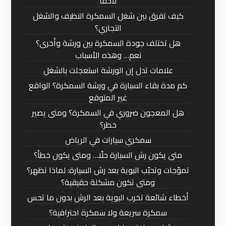
لاحقًا
كيف تفرق بين شغل السمكرة النظيف والشغل
التجاري؟
هل تختلف جودة السمكرة بين ورشة وأخرى؟
نعم… وهذه الأسباب
علامات تدل إن الورشة استعجلت بالشغل
كم مدة بقاء السيارة في ورشة السمكرة؟ الواقع
غير المتوقع
هل المعجون ضروري في السمكرة؟ ومتى يصير
خطر؟
سمكري سيارات في الرياض
متى يكون رش السيارة حلًا… ومتى يكون خطأ؟
تموّجات وتحبّب البوية بعد رش السيارة: لماذا تظهر؟
ومتى تكون مشكلة حقيقية؟
أخطاء شائعة تخرب البوية بعد الرش بدون ما تحس
سمكرة سريعة ولا سمكرة احترافية؟