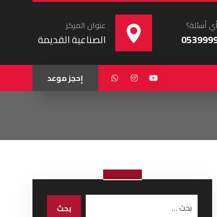
ي أسئلة؟
عنوان المركز
053999
الصناعية القديمة
إحجز موعد