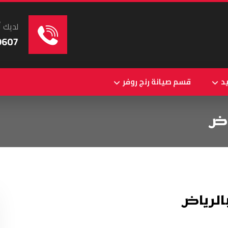
لديك أ
9607
د
قسم صيانة رنج روفر
اض
الرياض