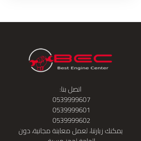
اتصل بنا:
0539999607
0539999601
0539999602
يمكنك زيارتنا، لعمل معاينة مجانية، دون
الحاجة لحجز مسبق