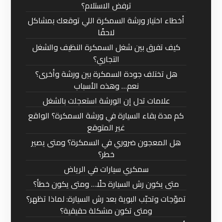
ترفض الاستلام؟
أخطاء اختيار ورشة السمكرة اللي توقعك بمشاكل
لاحقًا
كيف تفرق بين شغل السمكرة النظيف والشغل
التجاري؟
هل تختلف جودة السمكرة بين ورشة وأخرى؟
نعم… وهذه الأسباب
علامات تدل إن الورشة استعجلت بالشغل
كم مدة بقاء السيارة في ورشة السمكرة؟ الواقع
غير المتوقع
هل المعجون ضروري في السمكرة؟ ومتى يصير
خطر؟
سمكري سيارات في الرياض
متى يكون رش السيارة حلًا… ومتى يكون خطأ؟
تموّجات وتحبّب البوية بعد رش السيارة: لماذا تظهر؟
ومتى تكون مشكلة حقيقية؟