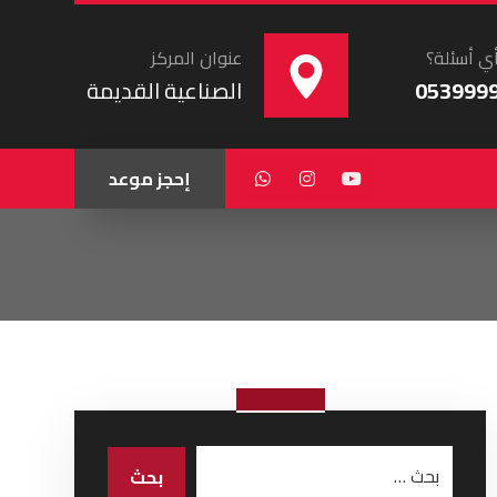
ي أسئلة؟
عنوان المركز
053999
الصناعية القديمة
إحجز موعد