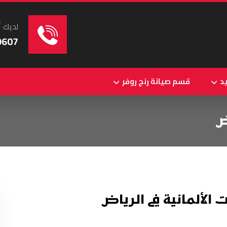
لديك أ
9607
د
قسم صيانة رنج روفر
ض
لألمانية في الرياض