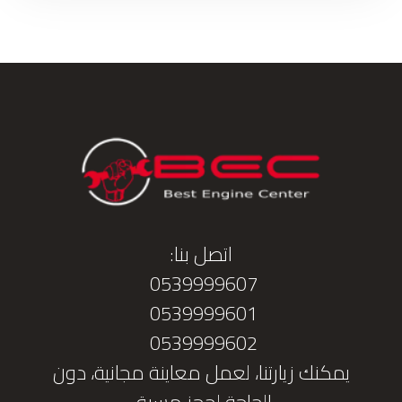
اتصل بنا:
0539999607
0539999601
0539999602
يمكنك زيارتنا، لعمل معاينة مجانية، دون
الحاجة لحجز مسبق