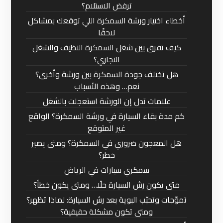
ترفض الاستلام؟
أخطاء اختيار ورشة السمكرة اللي توقعك بمشاكل
لاحقًا
كيف تفرق بين شغل السمكرة النظيف والشغل
التجاري؟
هل تختلف جودة السمكرة بين ورشة وأخرى؟
نعم… وهذه الأسباب
علامات تدل إن الورشة استعجلت بالشغل
كم مدة بقاء السيارة في ورشة السمكرة؟ الواقع
غير المتوقع
هل المعجون ضروري في السمكرة؟ ومتى يصير
خطر؟
سمكري سيارات في الرياض
متى يكون رش السيارة حلًا… ومتى يكون خطأ؟
تموّجات وتحبّب البوية بعد رش السيارة: لماذا تظهر؟
ومتى تكون مشكلة حقيقية؟