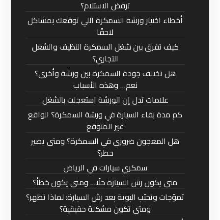
ترفض الاستلام؟
أخطاء اختيار ورشة السمكرة اللي توقعك بمشاكل
لاحقًا
كيف تفرق بين شغل السمكرة النظيف والشغل
التجاري؟
هل تختلف جودة السمكرة بين ورشة وأخرى؟
نعم… وهذه الأسباب
علامات تدل إن الورشة استعجلت بالشغل
كم مدة بقاء السيارة في ورشة السمكرة؟ الواقع
غير المتوقع
هل المعجون ضروري في السمكرة؟ ومتى يصير
خطر؟
سمكري سيارات في الرياض
متى يكون رش السيارة حلًا… ومتى يكون خطأ؟
تموّجات وتحبّب البوية بعد رش السيارة: لماذا تظهر؟
ومتى تكون مشكلة حقيقية؟