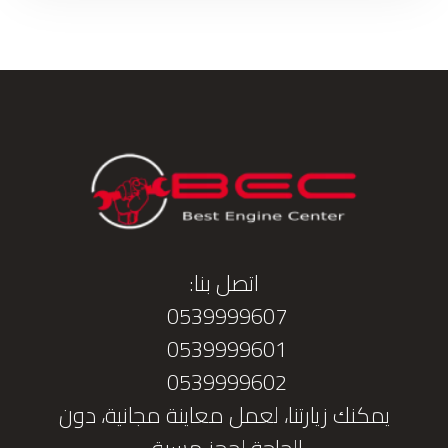
اتصل بنا:
0539999607
0539999601
0539999602
يمكنك زيارتنا، لعمل معاينة مجانية، دون
الحاجة لحجز مسبق