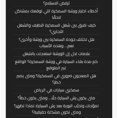
ترفض الاستلام؟
أخطاء اختيار ورشة السمكرة اللي توقعك بمشاكل
لاحقًا
كيف تفرق بين شغل السمكرة النظيف والشغل
التجاري؟
هل تختلف جودة السمكرة بين ورشة وأخرى؟
نعم… وهذه الأسباب
علامات تدل إن الورشة استعجلت بالشغل
كم مدة بقاء السيارة في ورشة السمكرة؟ الواقع
غير المتوقع
هل المعجون ضروري في السمكرة؟ ومتى يصير
خطر؟
سمكري سيارات في الرياض
متى يكون رش السيارة حلًا… ومتى يكون خطأ؟
تموّجات وتحبّب البوية بعد رش السيارة: لماذا تظهر؟
ومتى تكون مشكلة حقيقية؟