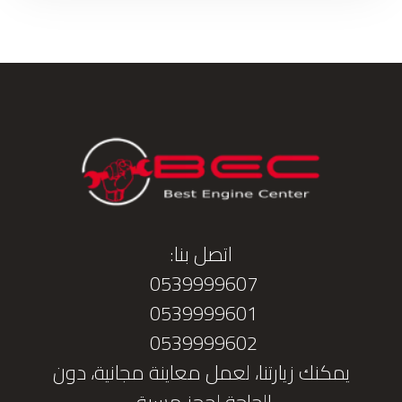
اتصل بنا:
0539999607
0539999601
0539999602
يمكنك زيارتنا، لعمل معاينة مجانية، دون
الحاجة لحجز مسبق