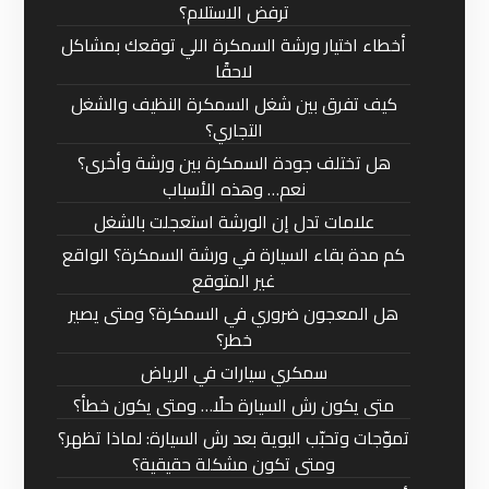
ترفض الاستلام؟
أخطاء اختيار ورشة السمكرة اللي توقعك بمشاكل
لاحقًا
كيف تفرق بين شغل السمكرة النظيف والشغل
التجاري؟
هل تختلف جودة السمكرة بين ورشة وأخرى؟
نعم… وهذه الأسباب
علامات تدل إن الورشة استعجلت بالشغل
كم مدة بقاء السيارة في ورشة السمكرة؟ الواقع
غير المتوقع
هل المعجون ضروري في السمكرة؟ ومتى يصير
خطر؟
سمكري سيارات في الرياض
متى يكون رش السيارة حلًا… ومتى يكون خطأ؟
تموّجات وتحبّب البوية بعد رش السيارة: لماذا تظهر؟
ومتى تكون مشكلة حقيقية؟