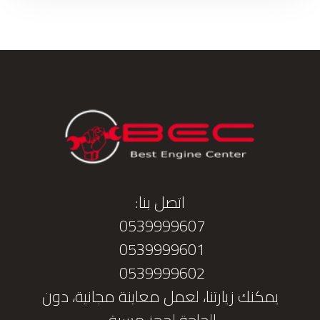
اتصل بنا:
0539999607
0539999601
0539999602
يمكنك زيارتنا، لعمل معاينة مجانية، دون
الحاجة لحجز مسبق