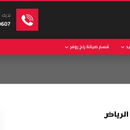
لديك أ
9607
د
قسم صيانة رنج روفر
الرياض