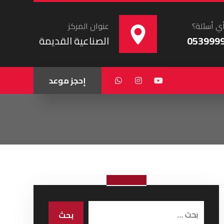
ي أسئلة؟
عنوان المركز
053999
الصناعية القديمة
إحجز موعد