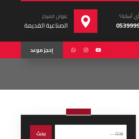
ي أسئلة؟
عنوان المركز
053999
الصناعية القديمة
إحجز موعد