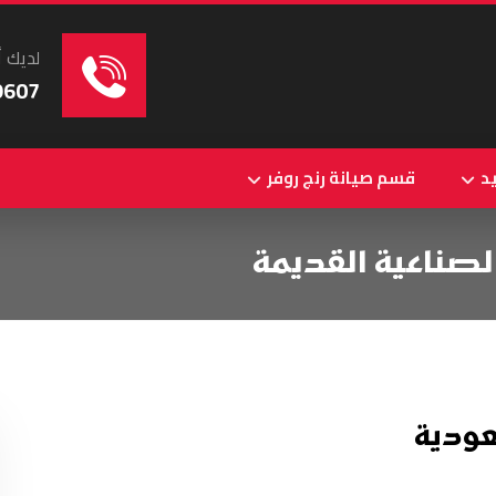
لديك أ
9607
د
قسم صيانة رنج روفر
لصناعية القديمة
عودية