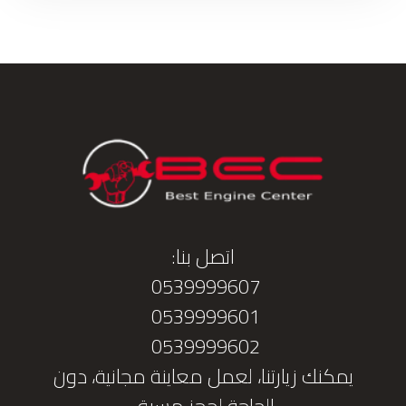
اتصل بنا:
0539999607
0539999601
0539999602
يمكنك زيارتنا، لعمل معاينة مجانية، دون
الحاجة لحجز مسبق