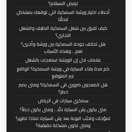
ترفض الاستلام؟
أخطاء اختيار ورشة السمكرة اللي توقعك بمشاكل
لاحقًا
كيف تفرق بين شغل السمكرة النظيف والشغل
التجاري؟
هل تختلف جودة السمكرة بين ورشة وأخرى؟
نعم… وهذه الأسباب
علامات تدل إن الورشة استعجلت بالشغل
كم مدة بقاء السيارة في ورشة السمكرة؟ الواقع
غير المتوقع
هل المعجون ضروري في السمكرة؟ ومتى يصير
خطر؟
سمكري سيارات في الرياض
متى يكون رش السيارة حلًا… ومتى يكون خطأ؟
تموّجات وتحبّب البوية بعد رش السيارة: لماذا تظهر؟
ومتى تكون مشكلة حقيقية؟