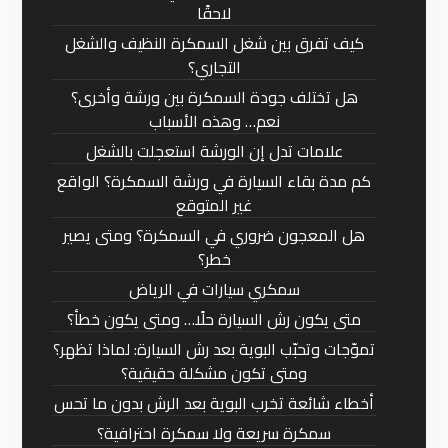
لاحقًا
كيف تفرق بين شغل السمكرة النظيف والشغل
التجاري؟
هل تختلف جودة السمكرة بين ورشة وأخرى؟
نعم… وهذه الأسباب
علامات تدل إن الورشة استعجلت بالشغل
كم مدة بقاء السيارة في ورشة السمكرة؟ الواقع
غير المتوقع
هل المعجون ضروري في السمكرة؟ ومتى يصير
خطر؟
سمكري سيارات في الرياض
متى يكون رش السيارة حلًا… ومتى يكون خطأ؟
تموّجات وتحبّب البوية بعد رش السيارة: لماذا تظهر؟
ومتى تكون مشكلة حقيقية؟
أخطاء شائعة تخرب البوية بعد الرش بدون ما تحس
سمكرة سريعة ولا سمكرة احترافية؟