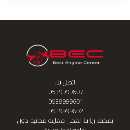
اتصل بنا:
0539999607
0539999601
0539999602
يمكنك زيارتنا، لعمل معاينة مجانية، دون
الحاجة لحجز مسبق