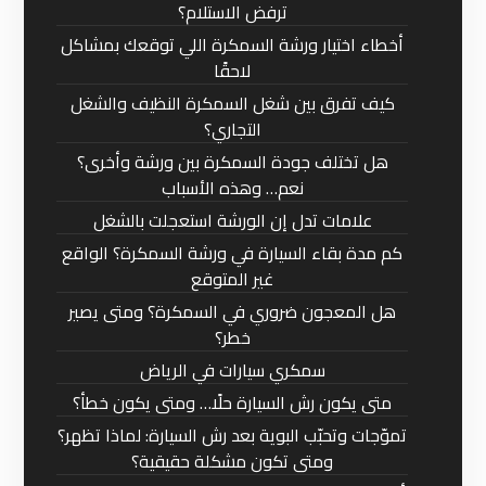
ترفض الاستلام؟
أخطاء اختيار ورشة السمكرة اللي توقعك بمشاكل
لاحقًا
كيف تفرق بين شغل السمكرة النظيف والشغل
التجاري؟
هل تختلف جودة السمكرة بين ورشة وأخرى؟
نعم… وهذه الأسباب
علامات تدل إن الورشة استعجلت بالشغل
كم مدة بقاء السيارة في ورشة السمكرة؟ الواقع
غير المتوقع
هل المعجون ضروري في السمكرة؟ ومتى يصير
خطر؟
سمكري سيارات في الرياض
متى يكون رش السيارة حلًا… ومتى يكون خطأ؟
تموّجات وتحبّب البوية بعد رش السيارة: لماذا تظهر؟
ومتى تكون مشكلة حقيقية؟